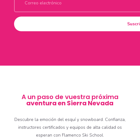
Suscr
A un paso de vuestra próxima
aventura en Sierra Nevada
Descubre la emoción del esquí y snowboard. Confianza,
instructores certificados y equipos de alta calidad os
esperan con Flamenco Ski School.